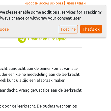
|
INLOGGEN SOCIAL SCHOOLS
REGISTREREN
 we please enable some additional services for
Tracking
?
erlingen
Contact
lways change or withdraw your consent later.
hoose
I decline
That's ok
r
Creatief en uitdagend
racht aandacht aan de binnenkomst van alle
uder een kleine mededeling aan de leerkracht
rek kunt u altijd een afspraak maken.
aandacht. Vraag gerust tips aan de leerkracht
ht door de leerkracht. De ouders wachten op