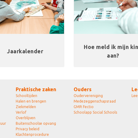
Hoe meld ik mijn ki
Jaarkalender
aan?
Praktische zaken
Ouders
Le
Schooltijden
Oudervereniging
Lee
Halen en brengen
Medezeggenschapsraad
Ziekmelden
GMR Fectio
Verlof
Schoolapp Social Schools
Overblijven
tuur
Buitenschoolse opvang
Privacy beleid
Klachtenprocedure