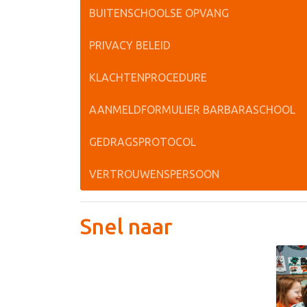
BUITENSCHOOLSE OPVANG
PRIVACY BELEID
KLACHTENPROCEDURE
AANMELDFORMULIER BARBARASCHOOL
GEDRAGSPROTOCOL
VERTROUWENSPERSOON
Snel naar