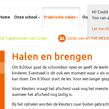
Hi! Could
Home
Onze school
Praktische zaken
Ouders
Le
You can a
Let me c
De 7 gewoonten van Covey
Leren van én met elkaa
Halen en brengen
Om 8:20uur gaat de schooldeur open en geeft de leerk
kinderen. Eventueel is dit ook een moment waar u als o
kan doen. Om 8:30uur start de les. Voor een langer gesp
Voor kleuters vraagt het afscheid vaak nog het meeste 
wanneer het afscheid nog lastig is.
Bij het ophalen worden de kleuters naar buiten gebrac