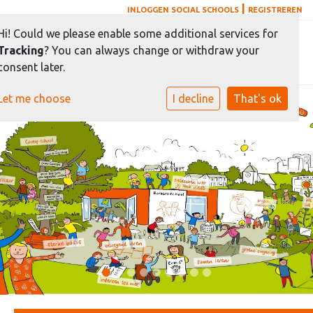
|
INLOGGEN SOCIAL SCHOOLS
REGISTREREN
Hi! Could we please enable some additional services for
Toggle 
Tracking
? You can always change or withdraw your
consent later.
Let me choose
I decline
That's ok