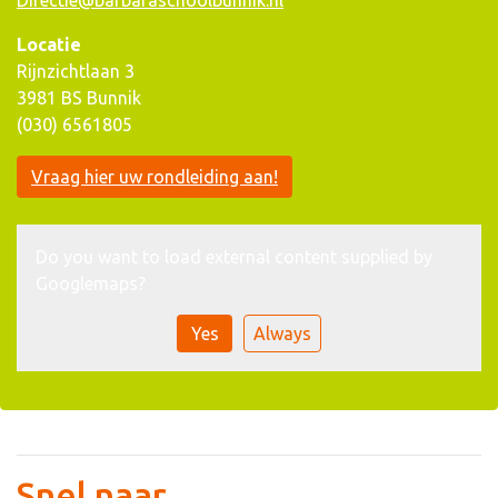
Directie@barbaraschoolbunnik.nl
Locatie
Rijnzichtlaan 3
3981 BS Bunnik
(030) 6561805
Vraag hier uw rondleiding aan!
Do you want to load external content supplied by
Googlemaps
?
Yes
Always
Snel naar