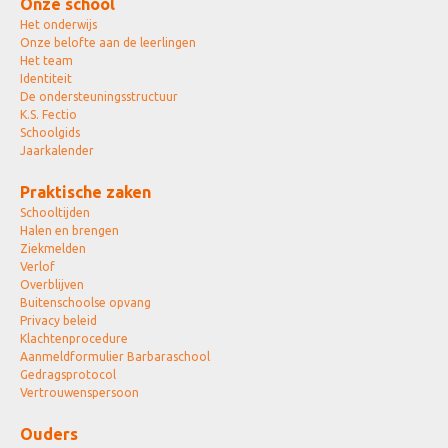
Onze school
Het onderwijs
Onze belofte aan de leerlingen
Het team
Identiteit
De ondersteuningsstructuur
K.S. Fectio
Schoolgids
Jaarkalender
Praktische zaken
Schooltijden
Halen en brengen
Ziekmelden
Verlof
Overblijven
Buitenschoolse opvang
Privacy beleid
Klachtenprocedure
Aanmeldformulier Barbaraschool
Gedragsprotocol
Vertrouwenspersoon
Ouders